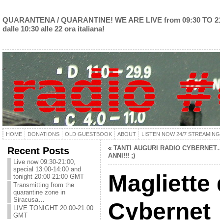
QUARANTENA / QUARANTINE! WE ARE LIVE from 09:30 TO 2
dalle 10:30 alle 22 ora italiana!
HOME
DONATIONS
OLD GUESTBOOK
ABOUT
LISTEN NOW 24/7 STREAMING
«
TANTI AUGURI RADIO CYBERNET
Recent Posts
ANNI!!! ;)
Live now 09:30-21:00,
special 13:00-14:00 and
Magliette 
tonight 20:00-21:00 GMT
Transmitting from the
quarantine zone in
Siracusa…
Cybernet
LIVE TONIGHT 20:00-21:00
GMT