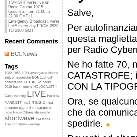
TONIGHT we’re live on
Radio Ciroma 107.5
Salve,
Cosenza, from 21:00 to
22:00 GMT+1
Emergency Broadcast: we’re
Per autofinanzia
LIVE every day FROM 0930
TO 2100 GMT
questa maglietta
Recent Comments
per Radio Cyber
BCLNews
Ne ho fatte 70,
Tags
CATASTROFE; il 
1982
1983
1984
avantgarde
bionde
elettromagnetiche
BONELLI
cnlf
concert
csa
FUTURISM
hackit
CON LA TIPOG
2019
hackmeeting
HOLOCAUST
Il
LIVE
Cane
listening
live now
Ora, se qualcun
music
MARINETTI
mp3
next
emerson
ogg
online
quarantine
che da comunic
radio
Radio Oltranzista
seattle
shortwave
swl
tapes
spedirle.
Trasformatorio
warmup